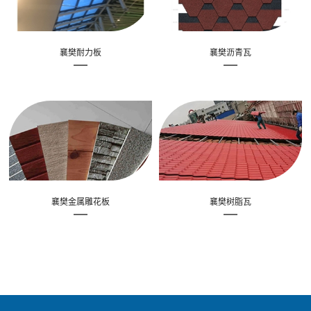
襄樊耐力板
襄樊沥青瓦
襄樊金属雕花板
襄樊树脂瓦