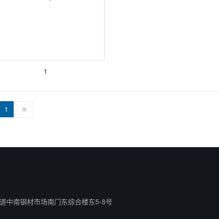
1
1
道中南钢材市场南门东综合楼东5-8号