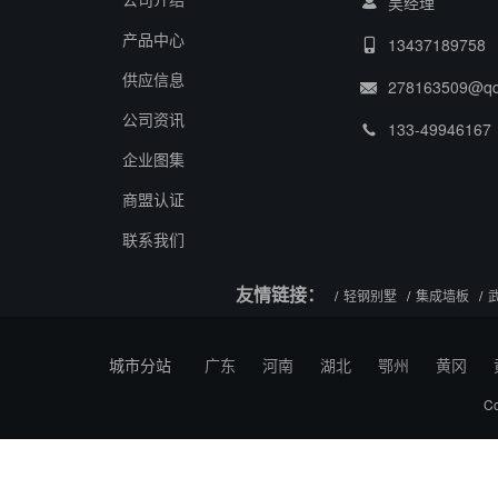
吴经理
产品中心
13437189758
供应信息
278163509@q
公司资讯
133-49946167
企业图集
商盟认证
联系我们
友情链接：
轻钢别墅
集成墙板
城市分站
广东
河南
湖北
鄂州
黄冈
C