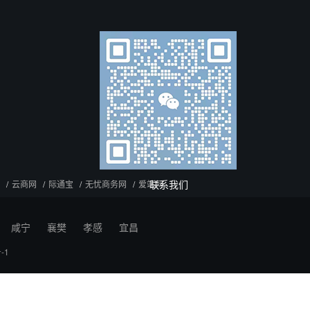
联系我们
云商网
际通宝
无忧商务网
爱站网
咸宁
襄樊
孝感
宜昌
-1