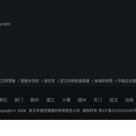
q.com
武汉挤塑板
智能分流井
高空车
武汉市政管道疏通
米澜舒床垫
中国企业链
黄石
荆门
荆州
潜江
十堰
随州
天门
武汉
仙桃
opyright © 2026 武汉市源佳锦建材有限责任公司 版权所有
鄂ICP备2023005099号