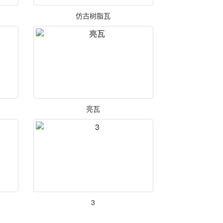
仿古树脂瓦
亮瓦
3