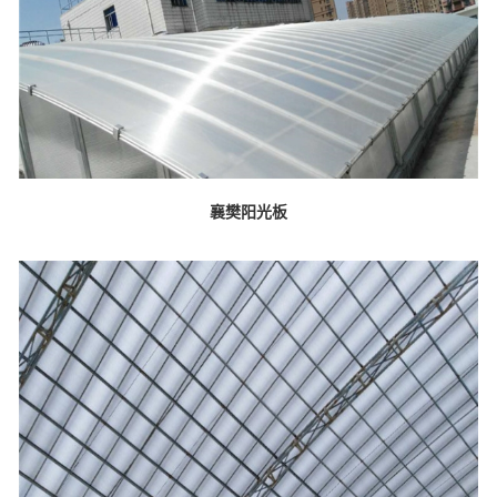
襄樊阳光板