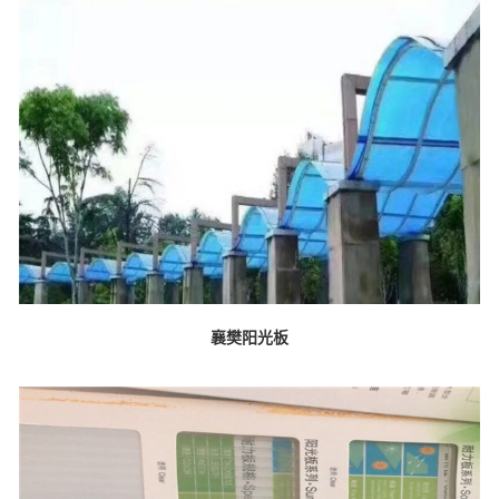
襄樊阳光板