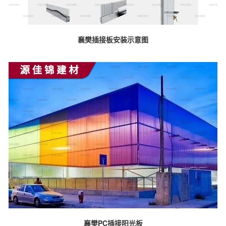
襄樊插接板安装示意图
襄樊PC插接阳光板