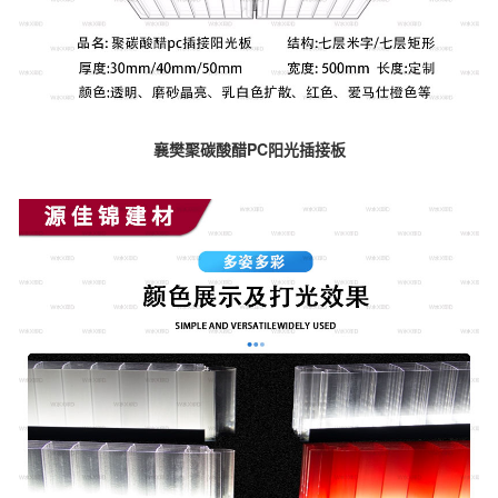
襄樊聚碳酸醋PC阳光插接板