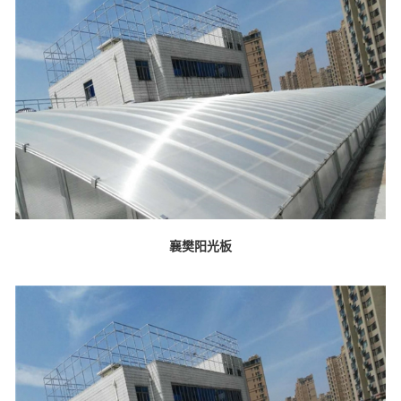
襄樊阳光板