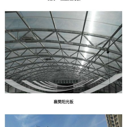
襄樊阳光板