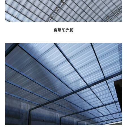
襄樊阳光板