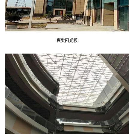
襄樊阳光板