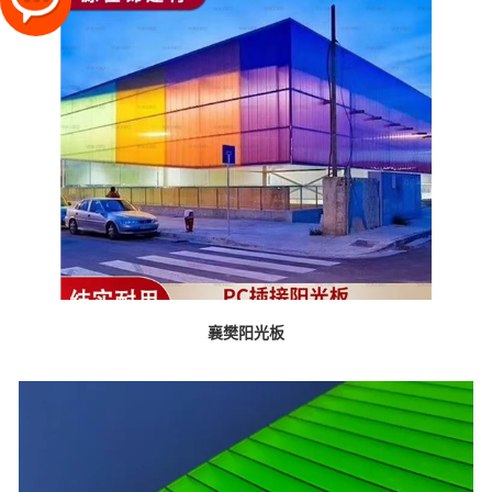
襄樊阳光板