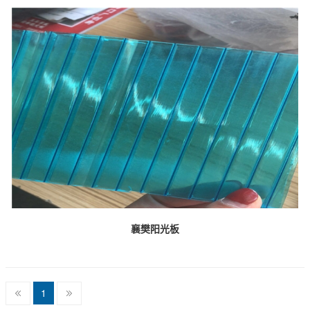
襄樊阳光板
1