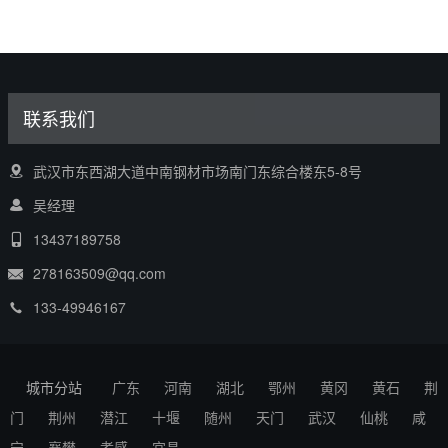
联系我们
武汉市东西湖大道中南钢材市场南门东综合楼东5-8号
吴经理
13437189758
278163509@qq.com
133-49946167
城市分站
广东
河南
湖北
鄂州
黄冈
黄石
荆
门
荆州
潜江
十堰
随州
天门
武汉
仙桃
咸
宁
襄樊
孝感
宜昌